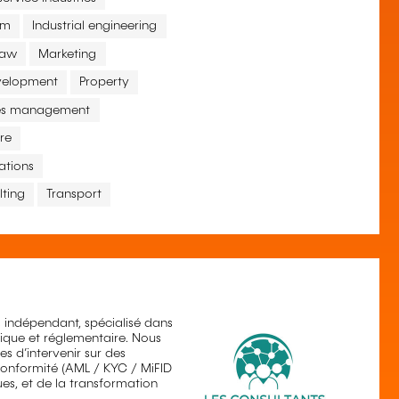
sm
Industrial engineering
Law
Marketing
evelopment
Property
es management
re
ations
lting
Transport
 indépendant, spécialisé dans
ique et réglementaire. Nous
s d’intervenir sur des
conformité (AML / KYC / MiFID
ques, et de la transformation