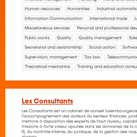
Human resources
Humanities
Industrial automati
Information Communication
International trade
Miscellaneous services
Personal and professional d
Public works
Quality
Quality management
Sal
Secretarial and assistantship
Social action
Softwa
Supervision, management
Tax law
Telecommunic
Theoretical mechanics
Training and education consu
Les Consultants
Les Consultants est un cabinet de conseil luxembourgeois
l’accompagnement des acteurs du secteur financier, jurid
mettons à disposition des experts de haut niveau, capable
missions à forte valeur ajoutée dans les domaines de la 
II), du contrôle interne, du juridique, de la gestion des ris