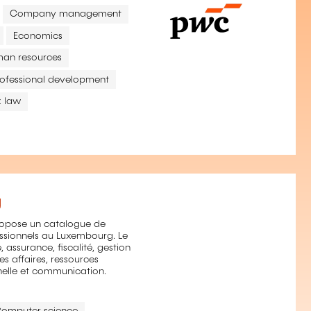
Company management
Economics
an resources
rofessional development
x law
g
ropose un catalogue de
ssionnels au Luxembourg. Le
assurance, fiscalité, gestion
es affaires, ressources
nelle et communication.