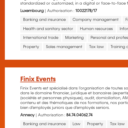
standardized or customized, in a digital or face-to-face 
Luxembourg
| Authorisation :
10022178/17
Banking and insurance
Company management
F
Health and sanitary sector
Human resources
Inf
International trade
Marketing
Personal and profe
Property
Sales management
Tax law
Training
Finix Events
Finix Events est spécialisé dans l'organisation de toutes 
dans le domaine financier, juridique et bancaires (experti
(sociétés et personnes physiques), audit, domiciliation, AM
contenu et des thématiques de nos formations, nos parti
bien d’employés juniors que d’employés seniors.
Annecy
| Authorisation :
84.74.04062.74
Banking and insurance
Law
Property
Tax law