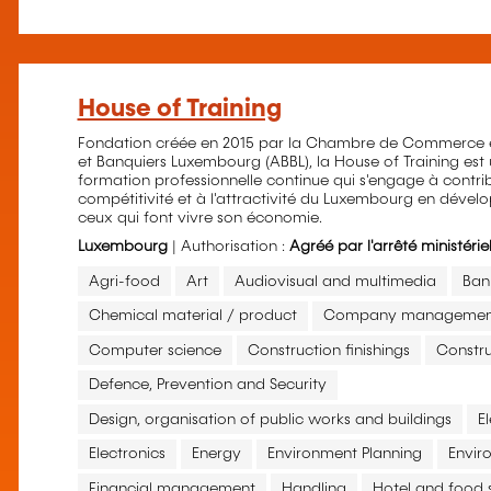
House of Training
Fondation créée en 2015 par la Chambre de Commerce et
et Banquiers Luxembourg (ABBL), la House of Training es
formation professionnelle continue qui s'engage à contri
compétitivité et à l'attractivité du Luxembourg en déve
ceux qui font vivre son économie.
Luxembourg
| Authorisation :
Agréé par l'arrêté ministéri
Agri-food
Art
Audiovisual and multimedia
Ban
Chemical material / product
Company managemen
Computer science
Construction finishings
Constru
Defence, Prevention and Security
Design, organisation of public works and buildings
E
Electronics
Energy
Environment Planning
Envir
Financial management
Handling
Hotel and food s