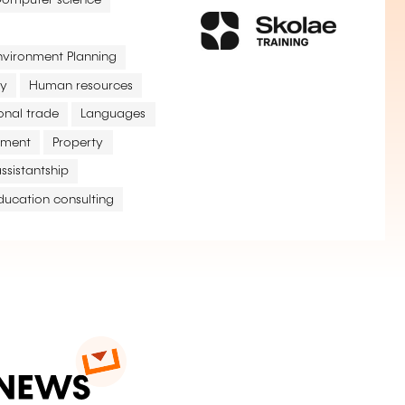
omputer science
nvironment Planning
ry
Human resources
ional trade
Languages
pment
Property
ssistantship
ducation consulting