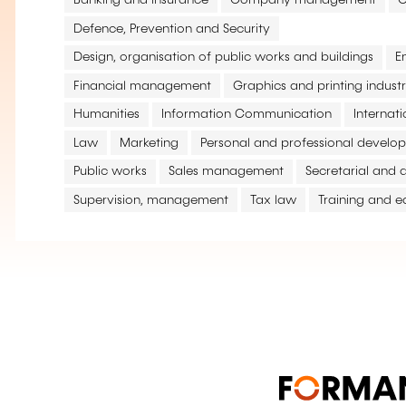
Banking and insurance
Company management
C
Defence, Prevention and Security
Design, organisation of public works and buildings
E
Financial management
Graphics and printing indust
Humanities
Information Communication
Internat
Law
Marketing
Personal and professional develo
Public works
Sales management
Secretarial and a
Supervision, management
Tax law
Training and e