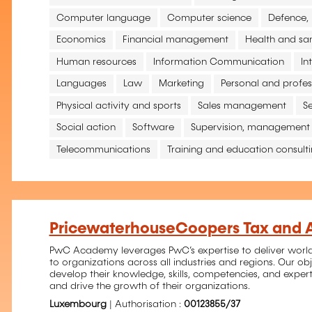
Computer language
Computer science
Defence, 
Economics
Financial management
Health and san
Human resources
Information Communication
In
Languages
Law
Marketing
Personal and profe
Physical activity and sports
Sales management
S
Social action
Software
Supervision, management
Telecommunications
Training and education consult
PricewaterhouseCoopers Tax and 
PwC Academy leverages PwC’s expertise to deliver world
to organizations across all industries and regions. Our obj
develop their knowledge, skills, competencies, and exper
and drive the growth of their organizations.
Luxembourg
| Authorisation :
00123855/37