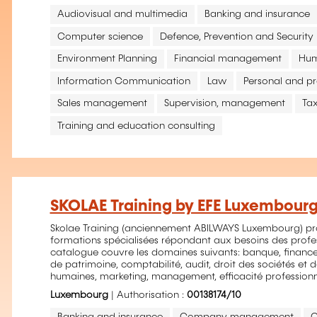
Audiovisual and multimedia
Banking and insurance
Computer science
Defence, Prevention and Security
Environment Planning
Financial management
Hum
Information Communication
Law
Personal and p
Sales management
Supervision, management
Ta
Training and education consulting
SKOLAE Training by EFE Luxembour
Skolae Training (anciennement ABILWAYS Luxembourg) p
formations spécialisées répondant aux besoins des profe
catalogue couvre les domaines suivants: banque, finance, 
de patrimoine, comptabilité, audit, droit des sociétés et d
humaines, marketing, management, efficacité profession
Luxembourg
| Authorisation :
00138174/10