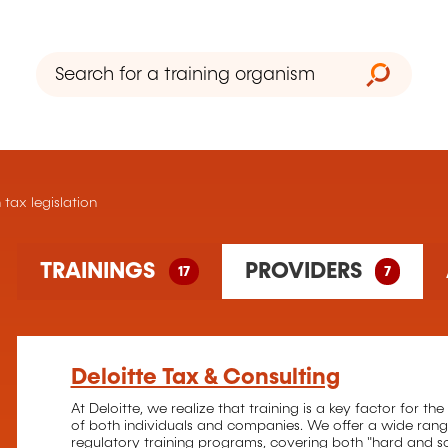
 tax legislation
17 training(s) found
TRAININGS
PROVIDERS
17
7
7 training organism(s) found
Deloitte Tax & Consulting
At Deloitte, we realize that training is a key factor for 
of both individuals and companies. We offer a wide rang
regulatory training programs, covering both "hard and soft