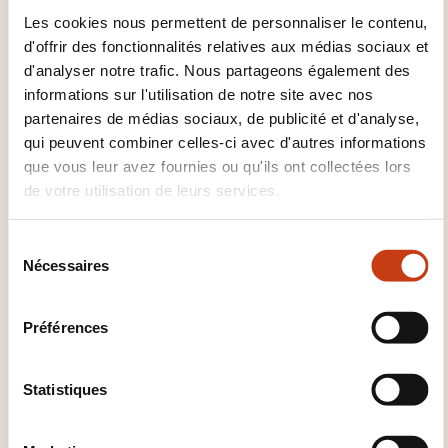
À SAVOIR ?
Les cookies nous permettent de personnaliser le contenu,
d'offrir des fonctionnalités relatives aux médias sociaux et
Présentations illustrées, vidéos, jeux et échanges
d'analyser notre trafic. Nous partageons également des
d’expériences (exposés théoriques limités).
informations sur l'utilisation de notre site avec nos
partenaires de médias sociaux, de publicité et d'analyse,
qui peuvent combiner celles-ci avec d'autres informations
que vous leur avez fournies ou qu'ils ont collectées lors
de votre utilisation de leurs services.
S
Nécessaires
é
Comment contacter
l
l’organisme de formation
e
Préférences
c
?
t
i
Statistiques
House of Training
o
customer@houseoftraining.lu
n
+352 46 50 16 1