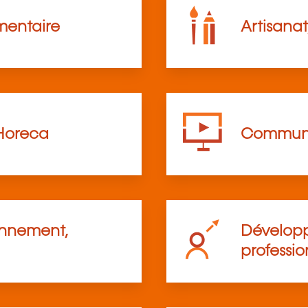
mentaire
Artisanat
Horeca
Communi
onnement,
Développ
professio