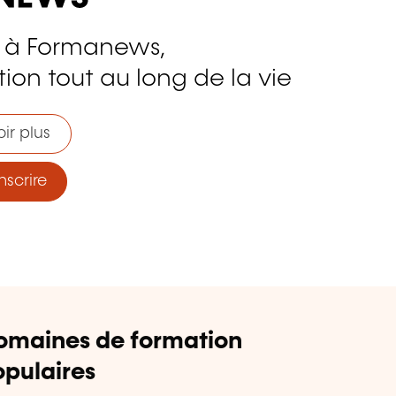
 à Formanews,
ion tout au long de la vie
ir plus
nscrire
omaines de formation
pulaires