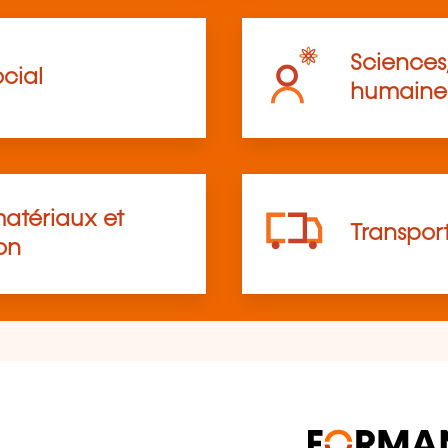
Sciences,
cial
humaine
atériaux et
Transpor
on