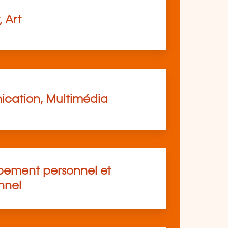
, Art
cation, Multimédia
ement personnel et
nnel