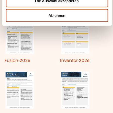
Civil_3D_Terrasement-
Dynamo-2026
Die Auswahl akzeptieren
a
2026
h
l
Ablehnen
Fusion-2026
Inventor-2026