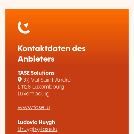
Kontaktdaten des
Anbieters
TASE Solutions
37, Val Saint André
L-1128 Luxembourg
Luxembourg
www.tase.lu
Ludovic Huygh
l.huygh@tase.lu