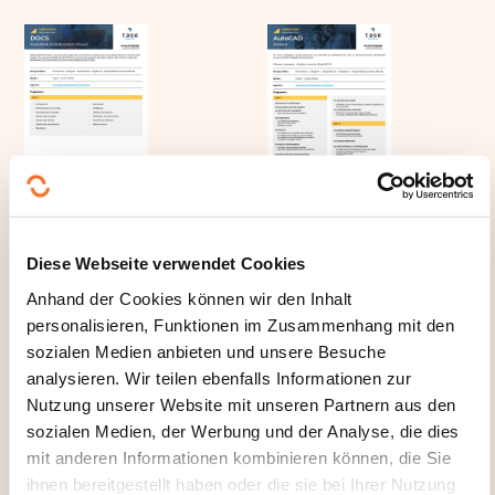
ACC-Docs-2026
AutoCAD-
Avancé-2026
Diese Webseite verwendet Cookies
Anhand der Cookies können wir den Inhalt
personalisieren, Funktionen im Zusammenhang mit den
sozialen Medien anbieten und unsere Besuche
analysieren. Wir teilen ebenfalls Informationen zur
Nutzung unserer Website mit unseren Partnern aus den
sozialen Medien, der Werbung und der Analyse, die dies
mit anderen Informationen kombinieren können, die Sie
AutoCAD-Base-2026
Civil_3D-2026
ihnen bereitgestellt haben oder die sie bei Ihrer Nutzung