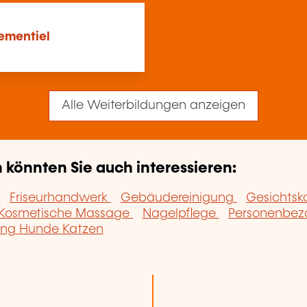
nementiel
Alle Weiterbildungen anzeigen
könnten Sie auch interessieren:
t
Friseurhandwerk
Gebäudereinigung
Gesichtsk
Kosmetische Massage
Nagelpflege
Personenbez
ung Hunde Katzen