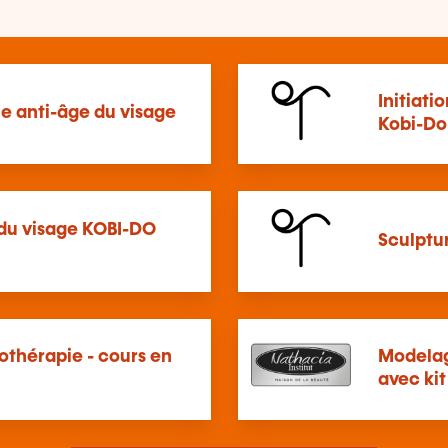
Initiati
e anti-âge du visage
Kobi-Do
du visage KOBI-DO
Sculptu
othérapie - cours en
Modelag
avec ki