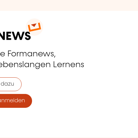
ie Formanews,
lebenslangen Lernens
 dazu
anmelden