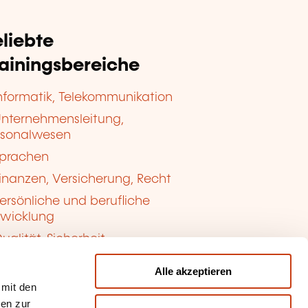
liebte
rainingsbereiche
nformatik, Telekommunikation
nternehmensleitung,
rsonalwesen
prachen
inanzen, Versicherung, Recht
ersönliche und berufliche
twicklung
ualität, Sicherheit
Alle akzeptieren
 mit den
nen zur