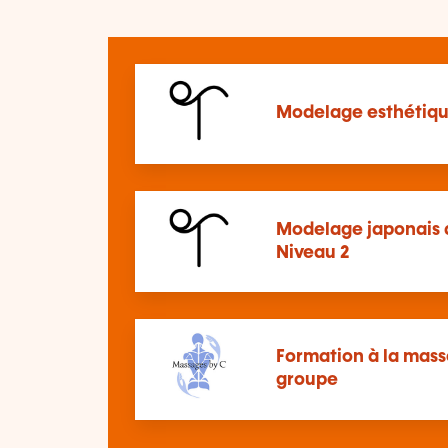
Modelage esthétiqu
Modelage japonais 
Niveau 2
Formation à la mass
groupe