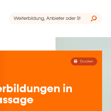
Drucken
rbildungen in
assage