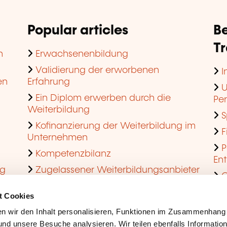
Popular articles
Be
T
n
Erwachsenenbildung
Validierung der erworbenen
I
en
Erfahrung
U
Ein Diplom erwerben durch die
Pe
Weiterbildung
S
Kofinanzierung der Weiterbildung im
F
Unternehmen
P
Kompetenzbilanz
En
ng
Zugelassener Weiterbildungsanbieter
Q
werden
t Cookies
n wir den Inhalt personalisieren, Funktionen im Zusammenhang
nd unsere Besuche analysieren. Wir teilen ebenfalls Informatio