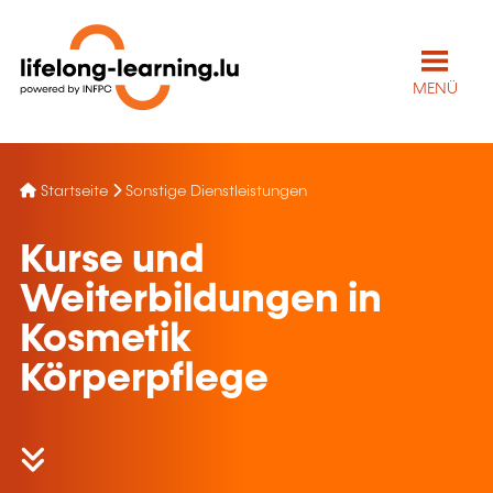
MENÜ
Startseite
Sonstige Dienstleistungen
Kurse und
Weiterbildungen in
Kosmetik
Körperpflege