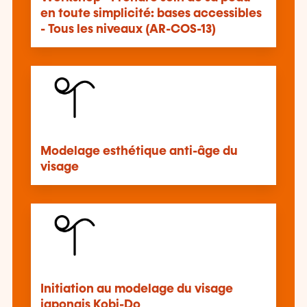
en toute simplicité: bases accessibles
- Tous les niveaux (AR-COS-13)
Modelage esthétique anti-âge du
visage
Initiation au modelage du visage
japonais Kobi-Do