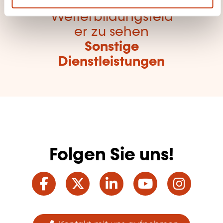
Hier klicken, um alle
Weiterbildungsfeld
er zu sehen
Sonstige
Dienstleistungen
Folgen Sie uns!
Facebook
Twitter
LinkedIn
YouTube
Ins