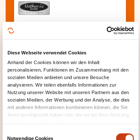
Coiffure extension de cheveux Tape
Diese Webseite verwendet Cookies
Alle Weiterbildungen anzeigen
Anhand der Cookies können wir den Inhalt
personalisieren, Funktionen im Zusammenhang mit den
sozialen Medien anbieten und unsere Besuche
Diese anderen Weiterbildungen könnten Sie
analysieren. Wir teilen ebenfalls Informationen zur
auch interessieren:
Nutzung unserer Website mit unseren Partnern aus den
sozialen Medien, der Werbung und der Analyse, die dies
Eventmanagement
Friseur Spezialisierung
mit anderen Informationen kombinieren können, die Sie
Friseurassistent
Friseurhandwerk
ihnen bereitgestellt haben oder die sie bei Ihrer Nutzung
Gebäudereinigung
Gesichtskosmetik
ihrer Dienste erhoben haben.
Heimservice
Heimtier
Hundeführer
E
Kosmetische Massage
Nagelpflege
Notwendige Cookies
i
Personenbezogene Dienstleistung
Tierpflege