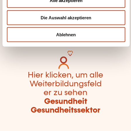
Hier klicken, um zur
Alle akzeptieren
s
Seite der
w
Weiterbildungskate
Die Auswahl akzeptieren
a
h
gorien
l
zurückzugelangen
Ablehnen
Hier klicken, um alle
Weiterbildungsfeld
er zu sehen
Gesundheit
Gesundheitssektor