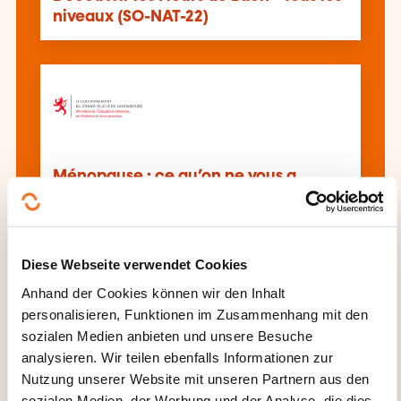
niveaux (SO-NAT-22)
Ménopause : ce qu’on ne vous a
jamais expliqué ! Microbiote, plantes
et huiles essentielles... - Tous les
niveaux (SCM-BIO-13)
Diese Webseite verwendet Cookies
Anhand der Cookies können wir den Inhalt
Alle Weiterbildungen anzeigen
personalisieren, Funktionen im Zusammenhang mit den
sozialen Medien anbieten und unsere Besuche
analysieren. Wir teilen ebenfalls Informationen zur
Nutzung unserer Website mit unseren Partnern aus den
Diese anderen Weiterbildungen könnten Sie
sozialen Medien, der Werbung und der Analyse, die dies