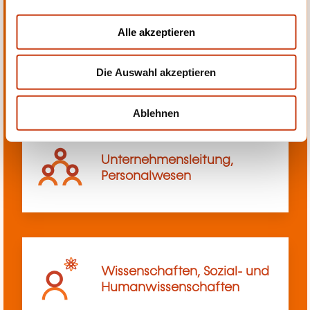
a
u
Alle akzeptieren
s
Transport, Innerbetriebliches
w
Transportwesen
Die Auswahl akzeptieren
a
h
l
Ablehnen
Unternehmensleitung,
Personalwesen
Wissenschaften, Sozial- und
Humanwissenschaften