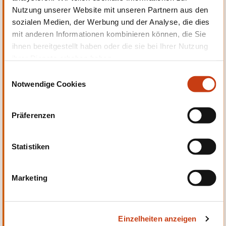
Nutzung unserer Website mit unseren Partnern aus den
Persönliche und berufliche
sozialen Medien, der Werbung und der Analyse, die dies
Entwicklung
mit anderen Informationen kombinieren können, die Sie
ihnen bereitgestellt haben oder die sie bei Ihrer Nutzung
ihrer Dienste erhoben haben.
E
Notwendige Cookies
i
n
Qualität, Sicherheit
w
Präferenzen
i
l
l
Statistiken
i
g
Marketing
u
Sprachen
n
g
Einzelheiten anzeigen
s