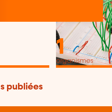
1
organismes
s publiées