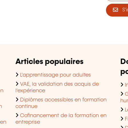
S'i
Articles populaires
D
po
L'apprentissage pour adultes
VAE, la validation des acquis de
I
en
l'expérience
G
Diplômes accessibles en formation
hu
n
continue
L
Cofinancement de la formation en
F
 en
entreprise