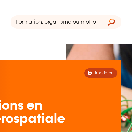
Imprimer
ions en
rospatiale