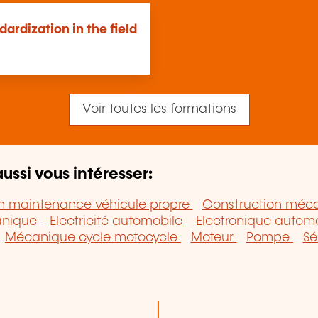
dardization in the field
Voir toutes les formations
ussi vous intéresser:
n maintenance véhicule propre
Construction méc
anique
Electricité automobile
Electronique autom
Mécanique cycle motocycle
Moteur
Pompe
Sé