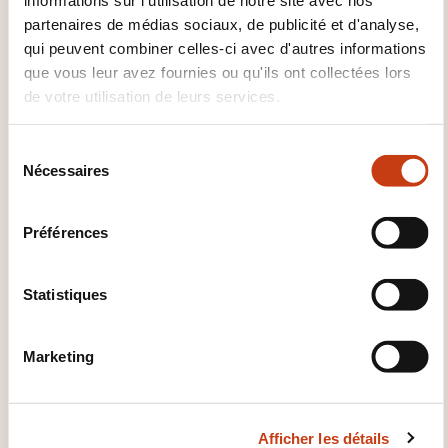
partenaires de médias sociaux, de publicité et d'analyse,
qui peuvent combiner celles-ci avec d'autres informations
Cliquez ici pour
que vous leur avez fournies ou qu'ils ont collectées lors
de votre utilisation de leurs services.
retourner à la
page
des familles de
S
domaines de
Nécessaires
é
formation
l
e
Préférences
c
t
i
Statistiques
o
Cliquez ici pour voir
n
Marketing
tous les domaines
d
de
u
c
Mécanique
Afficher les détails
o