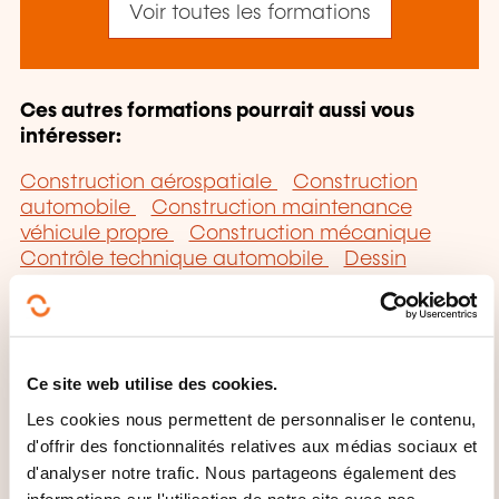
Voir toutes les formations
Ces autres formations pourrait aussi vous
intéresser:
Construction aérospatiale
Construction
automobile
Construction maintenance
véhicule propre
Construction mécanique
Contrôle technique automobile
Dessin
construction mécanique
Electricité
automobile
Electronique automobile
Entretien mécanique
Lubrification
Mécanique cycle motocycle
Moteur
Pompe
Ce site web utilise des cookies.
Sécurité mécanique construction réparation
Transmission mécanique
Les cookies nous permettent de personnaliser le contenu,
d'offrir des fonctionnalités relatives aux médias sociaux et
d'analyser notre trafic. Nous partageons également des
informations sur l'utilisation de notre site avec nos