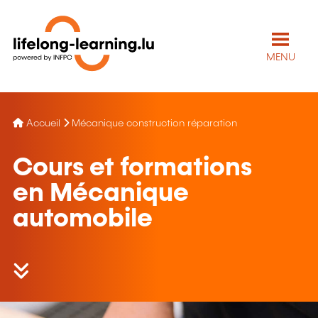
MENU
Accueil
Mécanique construction réparation
Cours et formations
en Mécanique
automobile