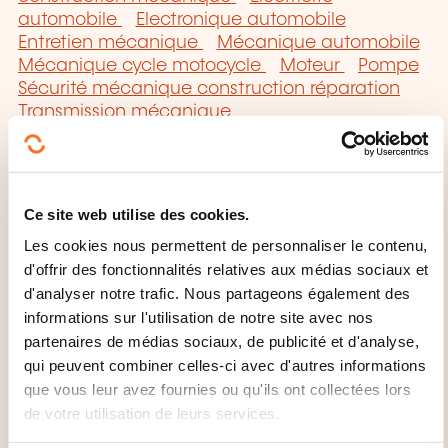
automobile
Electronique automobile
Entretien mécanique
Mécanique automobile
Mécanique cycle motocycle
Moteur
Pompe
Sécurité mécanique construction réparation
Transmission mécanique
Ce site web utilise des cookies.
Les cookies nous permettent de personnaliser le contenu,
Cliquez ici pour
d'offrir des fonctionnalités relatives aux médias sociaux et
retourner à la
page
d'analyser notre trafic. Nous partageons également des
informations sur l'utilisation de notre site avec nos
des familles de
partenaires de médias sociaux, de publicité et d'analyse,
domaines de
qui peuvent combiner celles-ci avec d'autres informations
formation
que vous leur avez fournies ou qu'ils ont collectées lors
de votre utilisation de leurs services.