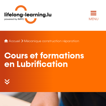
MENU
Accueil
Mécanique construction réparation
Cours et formations
en Lubrification