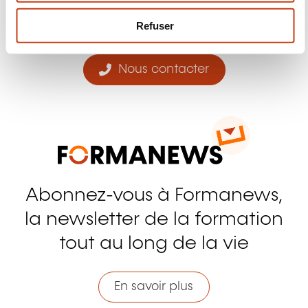
Facebook
Twitter
LinkedIn
YouTube
Ins
e
m
Refuser
e
n
t
Nous contacter
Abonnez-vous à Formanews,
la newsletter de la formation
tout au long de la vie
En savoir plus