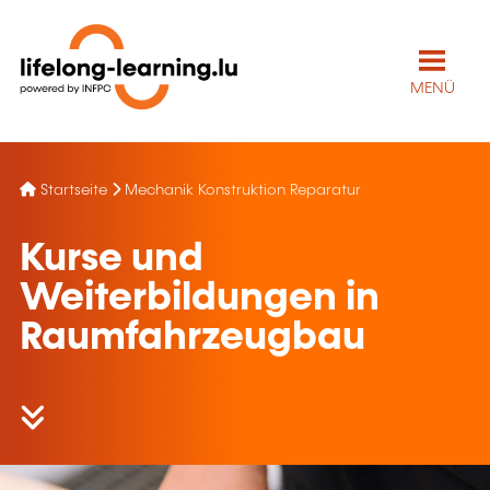
MENÜ
Startseite
Mechanik Konstruktion Reparatur
Kurse und
Weiterbildungen in
Raumfahrzeugbau