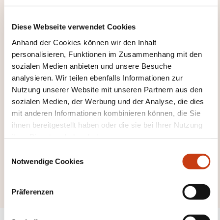
Weiterbildungskate
gorien
Diese Webseite verwendet Cookies
zurückzugelangen
Anhand der Cookies können wir den Inhalt
personalisieren, Funktionen im Zusammenhang mit den
sozialen Medien anbieten und unsere Besuche
analysieren. Wir teilen ebenfalls Informationen zur
Nutzung unserer Website mit unseren Partnern aus den
Hier klicken, um alle
sozialen Medien, der Werbung und der Analyse, die dies
Weiterbildungsfeld
mit anderen Informationen kombinieren können, die Sie
ihnen bereitgestellt haben oder die sie bei Ihrer Nutzung
er zu sehen
ihrer Dienste erhoben haben.
Mechanik
E
Konstruktion
Notwendige Cookies
i
Reparatur
n
w
Präferenzen
i
l