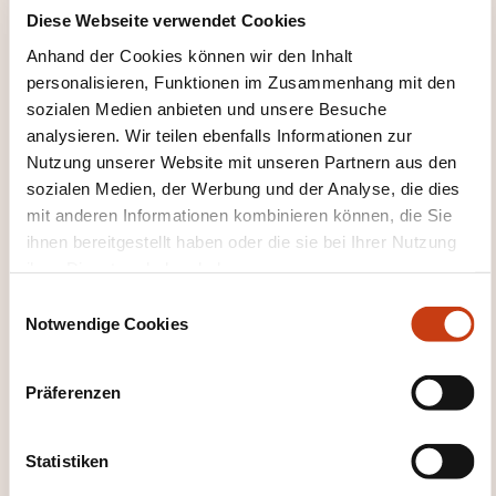
Langue indonésienne
Luxemburgisch
Diese Webseite verwendet Cookies
Modernes Griechisch
Niederländisch
Anhand der Cookies können wir den Inhalt
Norwegisch
Polnisch
Portugiesisch
personalisieren, Funktionen im Zusammenhang mit den
Rumänisch
Russisch
Schwedisch
sozialen Medien anbieten und unsere Besuche
Serbocroate
Skandinavische Sprachen
analysieren. Wir teilen ebenfalls Informationen zur
Slawische Sprachen
Spanisch
Spanisch für
Nutzung unserer Website mit unseren Partnern aus den
Touristen
Spanisch im Alltag
Sprache
sozialen Medien, der Werbung und der Analyse, die dies
regionaler Dialekt
Tschechisch
Türkisch
mit anderen Informationen kombinieren können, die Sie
Übersetzung
Ukrainisch
Ungarisch
ihnen bereitgestellt haben oder die sie bei Ihrer Nutzung
Vietnamesisch
ihrer Dienste erhoben haben.
E
Notwendige Cookies
i
n
w
Präferenzen
i
Hier klicken, um zur
l
Seite der
l
Statistiken
Weiterbildungskate
i