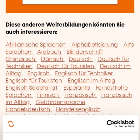
Diese anderen Weiterbildungen könnten Sie
auch interessieren:
Afrikanische Sprachen
Alphabetisierung
Alte
Sprachen
Arabisch
Blindenschrift
Chinesisch
Dänisch
Deutsch
Deutsch für
Techniker
Deutsch für Touristen
Deutsch im
Alltag
Englisch
Englisch für Techniker
Englisch für Touristen
Englisch im Alltag
Englisch Sekretariat
Esperanto
Fernöstliche
Sprachen
Finnisch
Französisch
Französisch
im Alltag
Gebärdensprache
Handelsdeutsch
Handelsenglisch
Handelsfranzösisch
Handelsitalienisch
Handelsspanisch
Hebräisch
Indianische
Sprachen
Italienisch
Italienisch für Touristen
Italienisch im Alltag
Japanisch
Koreanisch