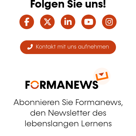
Folgen Sie uns!
Facebook
Twitter
LinkedIn
YouTube
Ins
Kontakt mit uns aufnehmen
Abonnieren Sie Formanews,
den Newsletter des
lebenslangen Lernens