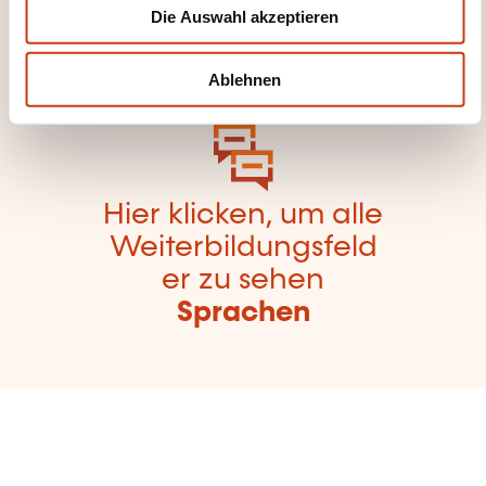
Weiterbildungskate
Die Auswahl akzeptieren
a
gorien
h
zurückzugelangen
l
Ablehnen
Hier klicken, um alle
Weiterbildungsfeld
er zu sehen
Sprachen