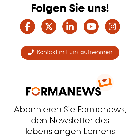
Folgen Sie uns!
Facebook
Twitter
LinkedIn
YouTube
Ins
Kontakt mit uns aufnehmen
Abonnieren Sie Formanews,
den Newsletter des
lebenslangen Lernens