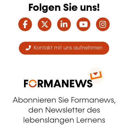
Folgen Sie uns!
Facebook
Twitter
LinkedIn
YouTube
Ins
Kontakt mit uns aufnehmen
Abonnieren Sie Formanews,
den Newsletter des
lebenslangen Lernens