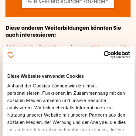
Alle Weiterbildungen anzeigen
Diese anderen Weiterbildungen könnten Sie
auch interessieren:
Afrikanische Sprachen
Alphabetisierung
Alte
Sprachen
Arabisch
Blindenschrift
Chinesisch
Deutsch
Deutsch für Techniker
Deutsch für Touristen
Deutsch im Alltag
Englisch
Englisch für Techniker
Englisch für
Diese Webseite verwendet Cookies
Touristen
Englisch im Alltag
Englisch
Anhand der Cookies können wir den Inhalt
Sekretariat
Esperanto
Fernöstliche Sprachen
personalisieren, Funktionen im Zusammenhang mit den
Finnisch
Französisch
Französisch im Alltag
sozialen Medien anbieten und unsere Besuche
Gebärdensprache
Handelsdeutsch
analysieren. Wir teilen ebenfalls Informationen zur
Handelsenglisch
Handelsfranzösisch
Nutzung unserer Website mit unseren Partnern aus den
Handelsitalienisch
Handelsspanisch
sozialen Medien, der Werbung und der Analyse, die dies
Hebräisch
Indianische Sprachen
Italienisch
mit anderen Informationen kombinieren können, die Sie
Italienisch für Touristen
Italienisch im Alltag