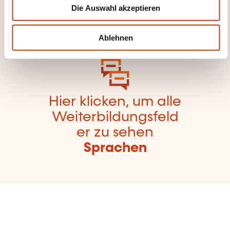
Weiterbildungskate
Die Auswahl akzeptieren
a
gorien
h
zurückzugelangen
l
Ablehnen
Hier klicken, um alle
Weiterbildungsfeld
er zu sehen
Sprachen