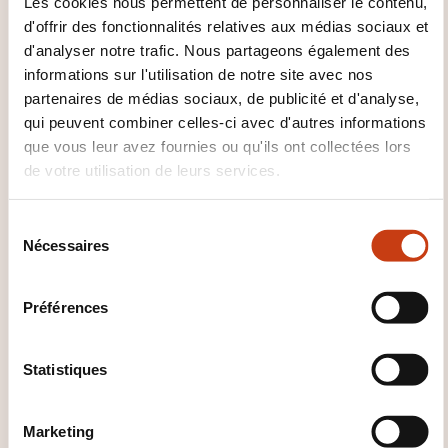
Les cookies nous permettent de personnaliser le contenu,
d'offrir des fonctionnalités relatives aux médias sociaux et
5s
Assurance qualité
Audit qualité
d'analyser notre trafic. Nous partageons également des
Contrôle statistique
Kaizen
Norme qualité
informations sur l'utilisation de notre site avec nos
Outil qualité
Qualité hygiène sécurité
partenaires de médias sociaux, de publicité et d'analyse,
environnement
Qualité totale
Six sigma
qui peuvent combiner celles-ci avec d'autres informations
Smed
Spc
que vous leur avez fournies ou qu'ils ont collectées lors
de votre utilisation de leurs services.
S
Nécessaires
é
l
Cliquez ici pour
e
Préférences
retourner à la
page
c
des familles de
t
domaines de
i
Statistiques
o
formation
n
Marketing
d