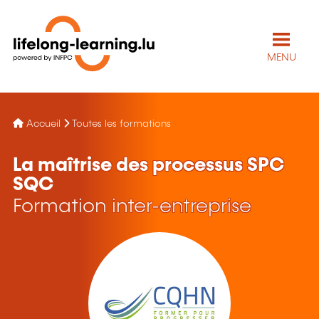
MENU
Accueil
Toutes les formations
La maîtrise des processus SPC
SQC
Formation inter-entreprise