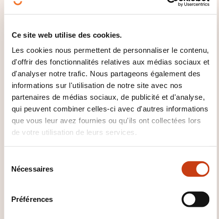
interactions permettront de bien comprendre ces
nouvelles notions.
Ce site web utilise des cookies.
Les cookies nous permettent de personnaliser le contenu,
COMMENT L’ÉVALUATION EST-
d'offrir des fonctionnalités relatives aux médias sociaux et
ELLE ORGANISÉE ?
d'analyser notre trafic. Nous partageons également des
informations sur l'utilisation de notre site avec nos
Évaluation continue en cours de formation via
partenaires de médias sociaux, de publicité et d'analyse,
questionnement, feedback et synthèses régulières.
qui peuvent combiner celles-ci avec d'autres informations
que vous leur avez fournies ou qu'ils ont collectées lors
Utilisation de quizz et résumés en début de chaque
de votre utilisation de leurs services.
journée de formation.
S
QUE RECEVEZ-VOUS À LA FIN DE
Nécessaires
é
LA FORMATION ?
l
e
Préférences
Des attestations de participation seront envoyées,
c
par email, aux participants après la formation s’ils
t