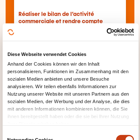
Réaliser le bilan de l’activité
commerciale et rendre compte
Alle Weiterbildungen anzeigen
Diese Webseite verwendet Cookies
Anhand der Cookies können wir den Inhalt
personalisieren, Funktionen im Zusammenhang mit den
Diese anderen Weiterbildungen könnten Sie
sozialen Medien anbieten und unsere Besuche
auch interessieren:
analysieren. Wir teilen ebenfalls Informationen zur
Berechnung
Branchenmarketing
Nutzung unserer Website mit unseren Partnern aus den
Direktmarketing
Einkauf
Einkaufsmarketing
sozialen Medien, der Werbung und der Analyse, die dies
Einkaufsverhandlungen
Elektronisches
mit anderen Informationen kombinieren können, die Sie
Marketing
Kundendienst
ihnen bereitgestellt haben oder die sie bei Ihrer Nutzung
Kundenzufriedenheit
Mahnwesen
ihrer Dienste erhoben haben.
Management Kundenbeziehung
Marketing
E
Marketing-Mix
Operatives Marketing
Notwendige Cookies