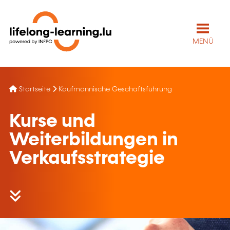
MENÜ
Startseite
Kaufmännische Geschäftsführung
Kurse und
Weiterbildungen in
Verkaufsstrategie