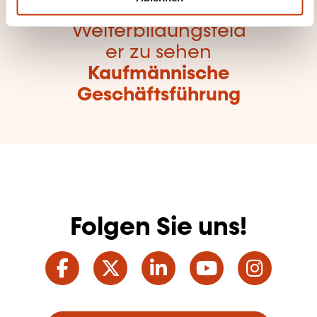
Hier klicken, um alle
Weiterbildungsfeld
er zu sehen
Kaufmännische
Geschäftsführung
Folgen Sie uns!
Facebook
Twitter
LinkedIn
YouTube
Ins