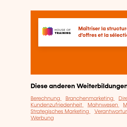
Maîtriser la structu
d’offres et la sélect
Diese anderen Weiterbildungen 
Berechnung
Branchenmarketing
Dir
Kundenzufriedenheit
Mahnwesen
M
Strategisches Marketing
Verantwortun
Werbung