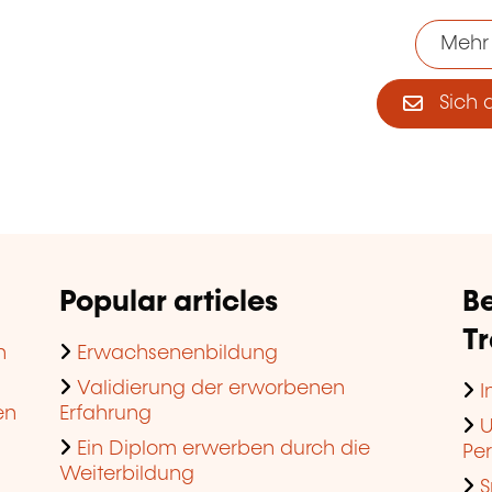
Mehr
Sich 
Popular articles
Be
T
n
Erwachsenenbildung
Validierung der erworbenen
I
en
Erfahrung
U
Ein Diplom erwerben durch die
Pe
Weiterbildung
S