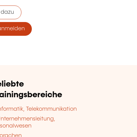
 dazu
anmelden
liebte
rainingsbereiche
nformatik, Telekommunikation
nternehmensleitung,
rsonalwesen
prachen