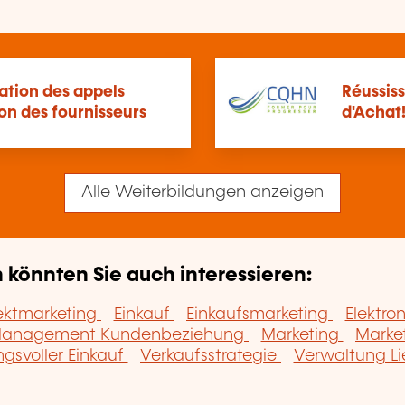
ration des appels
Réussis
ion des fournisseurs
d'Achat
Alle Weiterbildungen anzeigen
könnten Sie auch interessieren:
ektmarketing
Einkauf
Einkaufsmarketing
Elektro
anagement Kundenbeziehung
Marketing
Marke
gsvoller Einkauf
Verkaufsstrategie
Verwaltung Li