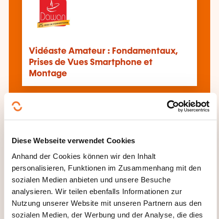
Vidéaste Amateur : Fondamentaux,
Prises de Vues Smartphone et
Montage
Alle Weiterbildungen anzeigen
Diese Webseite verwendet Cookies
Diese anderen Weiterbildungen könnten Sie
Anhand der Cookies können wir den Inhalt
auch interessieren:
personalisieren, Funktionen im Zusammenhang mit den
sozialen Medien anbieten und unsere Besuche
Amateurfotografie
Audiovisuelle Konzeption
analysieren. Wir teilen ebenfalls Informationen zur
und Umsetzung
Diashow
Digitale
Nutzung unserer Website mit unseren Partnern aus den
Barrierefreiheit
Filmaufnahme
Filmschnitt
sozialen Medien, der Werbung und der Analyse, die dies
Fotografie
Fotografische Aufnahmetechniken