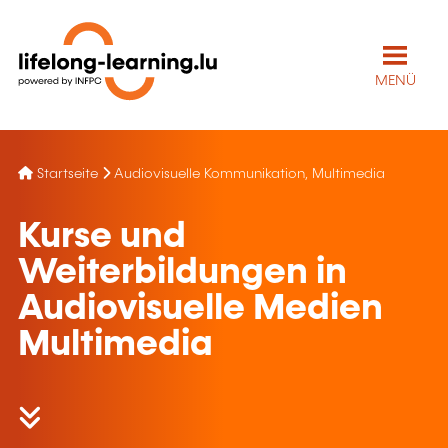
MENÜ
Startseite
Audiovisuelle Kommunikation, Multimedia
Kurse und
Weiterbildungen in
Audiovisuelle Medien
Multimedia