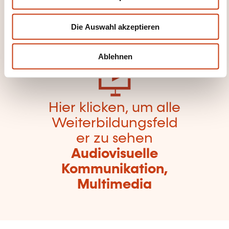
s
Weiterbildungskate
w
gorien
Die Auswahl akzeptieren
a
zurückzugelangen
h
l
Ablehnen
Hier klicken, um alle
Weiterbildungsfeld
er zu sehen
Audiovisuelle
Kommunikation,
Multimedia