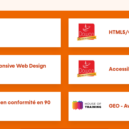
HTML5/
onsive Web Design
Accessi
 en conformité en 90
GEO - A