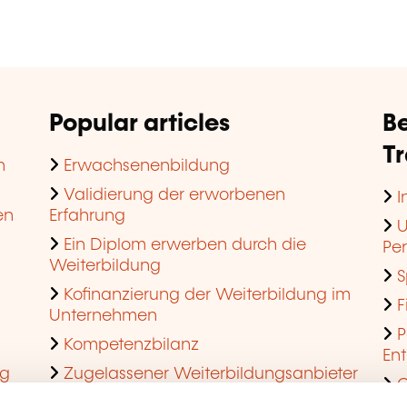
Popular articles
Be
T
n
Erwachsenenbildung
Validierung der erworbenen
I
en
Erfahrung
U
Ein Diplom erwerben durch die
Pe
Weiterbildung
S
Kofinanzierung der Weiterbildung im
F
Unternehmen
P
Kompetenzbilanz
En
ng
Zugelassener Weiterbildungsanbieter
Q
werden