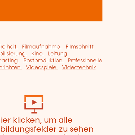
freiheit
Filmaufnahme
Filmschnitt
bilisierung
Kino
Leitung
casting
Postproduktion
Professionelle
hrichten
Videospiele
Videotechnik
ier klicken, um alle
bildungsfelder zu sehen