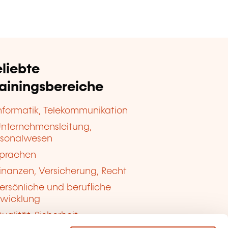
liebte
rainingsbereiche
nformatik, Telekommunikation
nternehmensleitung,
rsonalwesen
prachen
inanzen, Versicherung, Recht
ersönliche und berufliche
twicklung
ualität, Sicherheit