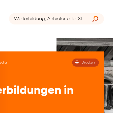
edia
Drucken
rbildungen in