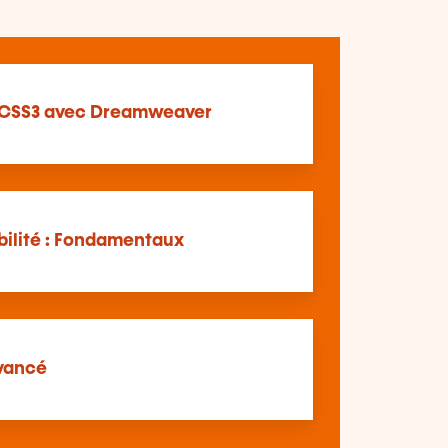
CSS3 avec Dreamweaver
bilité : Fondamentaux
vancé