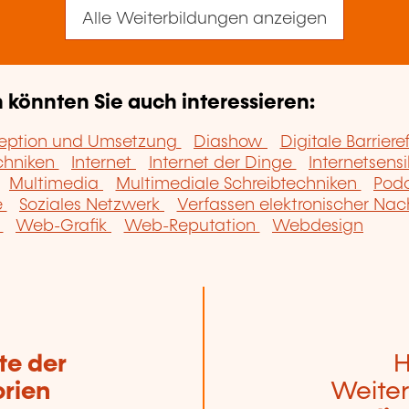
Alle Weiterbildungen anzeigen
könnten Sie auch interessieren:
zeption und Umsetzung
Diashow
Digitale Barriere
chniken
Internet
Internet der Dinge
Internetsensi
Multimedia
Multimediale Schreibtechniken
Pod
e
Soziales Netzwerk
Verfassen elektronischer Nac
t
Web-Grafik
Web-Reputation
Webdesign
te der
H
rien
Weiter