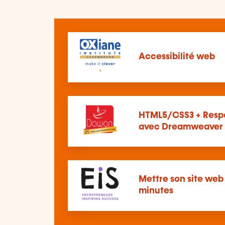
Accessibilité web
HTML5/CSS3 + Resp
avec Dreamweaver
Mettre son site web
minutes