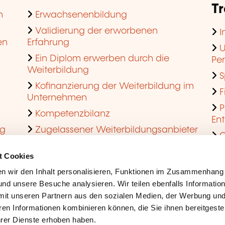
T
n
Erwachsenenbildung
Validierung der erworbenen
I
en
Erfahrung
U
Ein Diplom erwerben durch die
Pe
Weiterbildung
S
Kofinanzierung der Weiterbildung im
F
Unternehmen
P
Kompetenzbilanz
En
ng
Zugelassener Weiterbildungsanbieter
Q
werden
t Cookies
n wir den Inhalt personalisieren, Funktionen im Zusammenhang
nd unsere Besuche analysieren. Wir teilen ebenfalls Informatio
mit unseren Partnern aus den sozialen Medien, der Werbung und
ren Informationen kombinieren können, die Sie ihnen bereitgeste
ihrer Dienste erhoben haben.