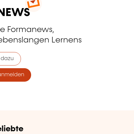
ie Formanews,
lebenslangen Lernens
 dazu
anmelden
liebte