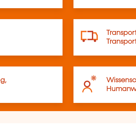
Transport
Transpo
g,
Wissensc
Humanwi