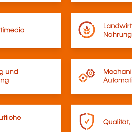
Landwirt
timedia
Nahrungs
ng und
Mechanik
ung
Automati
ufliche
Qualität,