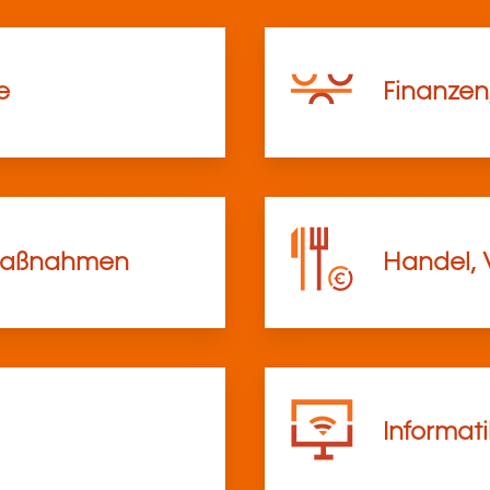
e
Finanzen
lmaßnahmen
Handel, 
Informat