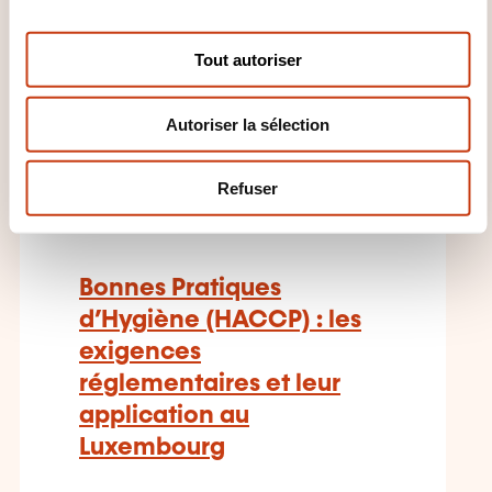
arôme alimentaire
n
s
Tout autoriser
e
n
Autoriser la sélection
t
e
FR
m
Refuser
e
n
t
Bonnes Pratiques
d’Hygiène (HACCP) : les
exigences
réglementaires et leur
application au
Luxembourg