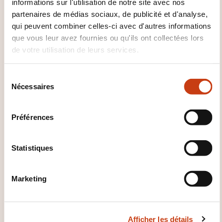
informations sur l'utilisation de notre site avec nos
Agroalimentaire - Conservation
partenaires de médias sociaux, de publicité et d'analyse,
alimentaire - Surgélation
qui peuvent combiner celles-ci avec d'autres informations
congélation
que vous leur avez fournies ou qu'ils ont collectées lors
de votre utilisation de leurs services.
S
Nécessaires
é
DE
l
e
Préférences
c
t
i
Statistiques
SEA: la gestion des
o
allergies alimentaires
n
Marketing
d
SUR DEMANDE
u
c
Agroalimentaire - Ingrédient
Afficher les détails
o