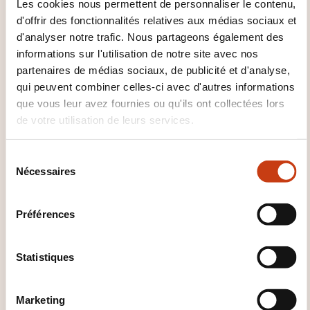
Les cookies nous permettent de personnaliser le contenu,
SUPPLÉMENTAIRES SONT UTILES
d'offrir des fonctionnalités relatives aux médias sociaux et
À SAVOIR ?
d'analyser notre trafic. Nous partageons également des
informations sur l'utilisation de notre site avec nos
Précision
partenaires de médias sociaux, de publicité et d'analyse,
Notre formatrice est l’auteur du livre ”Rédiger pour
qui peuvent combiner celles-ci avec d'autres informations
être lu, les secrets de la communication écrite
que vous leur avez fournies ou qu'ils ont collectées lors
de votre utilisation de leurs services.
efficace“, Editions De Boeck.
S
Nécessaires
é
l
e
Préférences
c
t
Comment contacter
i
Statistiques
o
l’organisme de formation
n
Marketing
?
d