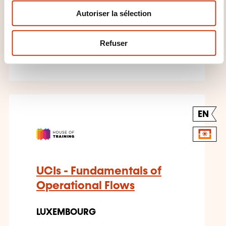
n
Banque assurance - Banque -
Autoriser la sélection
t
Marché financier
e
m
Refuser
18.11.2026
e
n
t
EN
UCIs - Fundamentals of
Operational Flows
LUXEMBOURG