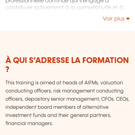
professionnelle continue qui s'engage à
contribuer activement à la compétitivité et à
l'attractivité du Luxembourg en développant
Voir plus
les compétences de ceux qui font vivre son
économie.
À QUI S’ADRESSE LA FORMATION
?
This training is aimed at heads of AIFMs, valuation
conducting officers, risk management conducting
officers, depository senior management, CFOs, CEOs,
independent board members of alternative
investment funds and their general partners,
financial managers.