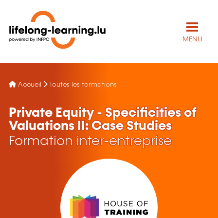
MENU
Accueil
Toutes les formations
Private Equity - Specificities of
Valuations II: Case Studies
Formation inter-entreprise