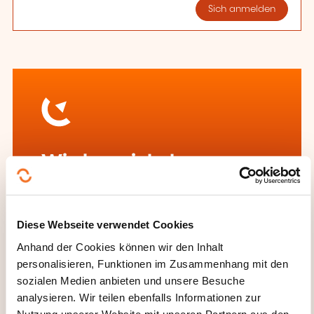
Sich anmelden
Wie kann ich das
Weiterbildungsinstitut
kontaktieren?
Diese Webseite verwendet Cookies
House of Training
Anhand der Cookies können wir den Inhalt
customer@houseoftraining.lu
personalisieren, Funktionen im Zusammenhang mit den
+352 46 50 16 1
sozialen Medien anbieten und unsere Besuche
analysieren. Wir teilen ebenfalls Informationen zur
Mehr zum Weiterbildungsanbieter:
Nutzung unserer Website mit unseren Partnern aus den