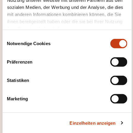
House of Training
sozialen Medien, der Werbung und der Analyse, die dies
mit anderen Informationen kombinieren können, die Sie
ihnen bereitgestellt haben oder die sie bei Ihrer Nutzung
ihrer Dienste erhoben haben.
E
Notwendige Cookies
i
DIESE WEITERBILDUNGEN
n
w
KÖNNTEN SIE INTERESSIEREN
Präferenzen
i
l
l
Statistiken
EN
i
g
Marketing
u
n
g
Professional Certification
Einzelheiten anzeigen
s
in Risk Management for
a