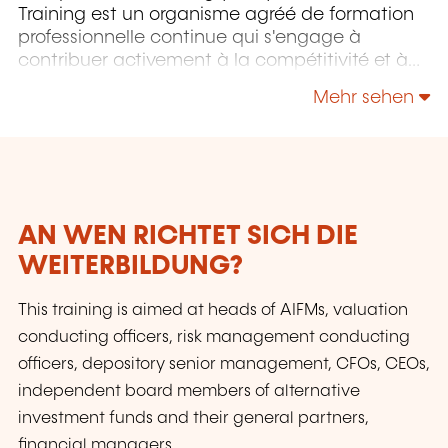
Training est un organisme agréé de formation
professionnelle continue qui s'engage à
contribuer activement à la compétitivité et à
l'attractivité du Luxembourg en développant
Mehr sehen
les compétences de ceux qui font vivre son
économie.
AN WEN RICHTET SICH DIE
WEITERBILDUNG?
This training is aimed at heads of AIFMs, valuation
conducting officers, risk management conducting
officers, depository senior management, CFOs, CEOs,
independent board members of alternative
investment funds and their general partners,
financial managers.