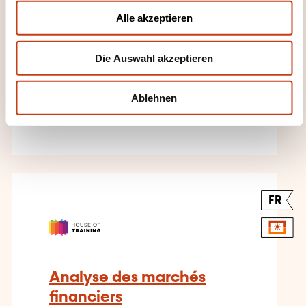
Banks
u
Alle akzeptieren
s
w
AUF ANFRAGE
Die Auswahl akzeptieren
a
h
Banken Versicherungen -
l
Risikomanagement Bank
Ablehnen
Versicherung
FR
Analyse des marchés
financiers