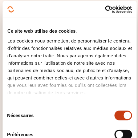
compréhension de la matière.
Questionnement interactif dans le but de partager
des expériences vécues.
Ce site web utilise des cookies.
COMMENT L’ÉVALUATION EST-
Les cookies nous permettent de personnaliser le contenu,
d'offrir des fonctionnalités relatives aux médias sociaux et
ELLE ORGANISÉE ?
d'analyser notre trafic. Nous partageons également des
informations sur l'utilisation de notre site avec nos
Avant le début de la formation: test de
partenaires de médias sociaux, de publicité et d'analyse,
positionnement.
qui peuvent combiner celles-ci avec d'autres informations
Pendant la formation: ateliers pratiques, jeux
que vous leur avez fournies ou qu'ils ont collectées lors
collaboratifs, parcours de validation des
de votre utilisation de leurs services.
compétences théoriques.
En fin de formation: évaluation des acquis sous
S
forme de quiz.
Nécessaires
é
l
QUE RECEVEZ-VOUS À LA FIN DE
e
Préférences