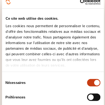
Revenir au vécu professionnel des participants:
Chaque participant clôturera sa formation avec un
plan d'actions simples et concrètes.
Ce site web utilise des cookies.
Il recevra également une feuille de synthèse
Les cookies nous permettent de personnaliser le contenu,
reprenant les idées essentielles de la formation pour
d'offrir des fonctionnalités relatives aux médias sociaux et
l'aider à transférer l'apprentissage dans son
d'analyser notre trafic. Nous partageons également des
informations sur l'utilisation de notre site avec nos
quotidien.
partenaires de médias sociaux, de publicité et d'analyse,
qui peuvent combiner celles-ci avec d'autres informations
QUELLES MÉTHODES
que vous leur avez fournies ou qu'ils ont collectées lors
PÉDAGOGIQUES SONT UTILISÉES
de votre utilisation de leurs services.
?
S
Nous aurons donc une proportion de 30 % de théorie
Nécessaires
é
et d'outils, 50 % d'exercices et 20 % de
l
développement de la connaissance de soi.
e
Préférences
c