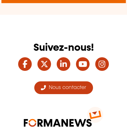
Suivez-nous!
Facebook
Twitter
LinkedIn
YouTube
Ins
Nous contacter