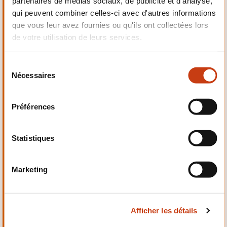
partenaires de médias sociaux, de publicité et d'analyse,
Electrotechnique,
qui peuvent combiner celles-ci avec d'autres informations
Automatismes
que vous leur avez fournies ou qu'ils ont collectées lors
de votre utilisation de leurs services.
S
Nécessaires
é
Qualité, Sécurité
l
e
Préférences
c
t
i
Statistiques
o
n
Santé et domaine social
Marketing
d
u
c
Afficher les détails
o
n