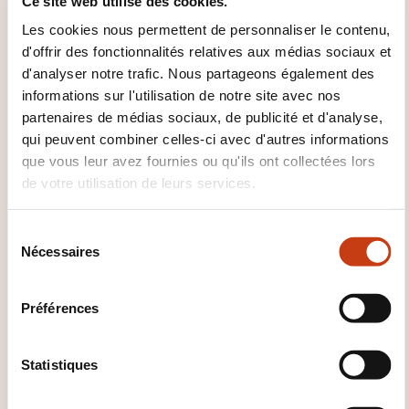
Ce site web utilise des cookies.
LA FORMATION ?
Les cookies nous permettent de personnaliser le contenu,
Certificat de participation envoyé après la
d'offrir des fonctionnalités relatives aux médias sociaux et
d'analyser notre trafic. Nous partageons également des
formation
informations sur l'utilisation de notre site avec nos
partenaires de médias sociaux, de publicité et d'analyse,
QUEL SUPPORT DE COURS EST
qui peuvent combiner celles-ci avec d'autres informations
FOURNI ?
que vous leur avez fournies ou qu'ils ont collectées lors
de votre utilisation de leurs services.
Support PowerPoint et livret envoyés à la fin de la
formation
S
Nécessaires
é
MODE D'ORGANISATION
l
e
Préférences
Formation donnée par les professionnel*le*s de
c
Pétillances
t
i
Statistiques
Groupe limité à 12 personnes
o
n