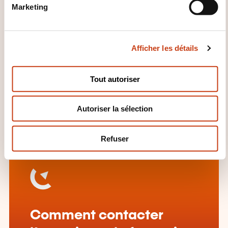
QUELLES INFORMATIONS
Marketing
d
SUPPLÉMENTAIRES SONT UTILES
u
À SAVOIR ?
c
Afficher les détails
o
Le "Keskonfaisi? ®" est lauréat du Prix National
n
Sécurité-Santé au Travail 2018, décerné par le
s
Tout autoriser
e
Ministère de la Santé, le Ministère de la Sécurité
n
Sociale et le Ministère du Travail, tous trois
Autoriser la sélection
t
signataires de la charte nationale Vision Zéro.
e
m
Refuser
e
n
t
Comment contacter