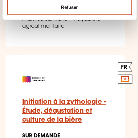
m
Agroalimentaire - Qualité
Refuser
sécurité agroalimentaire - Plan
e
maîtrise sanitaire - Traçabilité
n
agroalimentaire
t
FR
Initiation à la zythologie -
Étude, dégustation et
culture de la bière
SUR DEMANDE