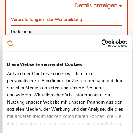
Details anzeigen
Veranstaltungsort der Weiterbildung
Dudelange
46 rue du commerce
L-3450 Dudelange
Uhrzeiten
Diese Webseite verwendet Cookies
9h-12h / 13h-17h
Anhand der Cookies können wir den Inhalt
personalisieren, Funktionen im Zusammenhang mit den
Lehrer(innen)
sozialen Medien anbieten und unsere Besuche
analysieren. Wir teilen ebenfalls Informationen zur
LOCATELLI Stéphane
Nutzung unserer Website mit unseren Partnern aus den
Anmeldefrist
sozialen Medien, der Werbung und der Analyse, die dies
mit anderen Informationen kombinieren können, die Sie
11.10.2026
ihnen bereitgestellt haben oder die sie bei Ihrer Nutzung
Nombre de places limité
ihrer Dienste erhoben haben.