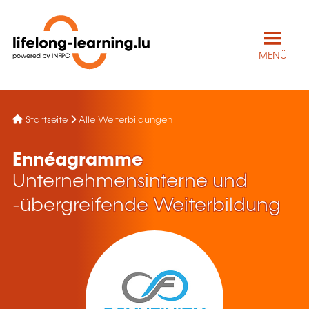
MENÜ
Startseite
Alle Weiterbildungen
Ennéagramme
Unternehmensinterne und
-übergreifende Weiterbildung