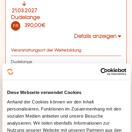
21.03.2027
Dudelange
390,00€
FR
Details anzeigen
Veranstaltungsort der Weiterbildung
Dudelange
46 rue du commerce
L-3450 Dudelange
Uhrzeiten
Diese Webseite verwendet Cookies
9h-12h / 13h-17h
Anhand der Cookies können wir den Inhalt
personalisieren, Funktionen im Zusammenhang mit den
Anmeldefrist
sozialen Medien anbieten und unsere Besuche
analysieren. Wir teilen ebenfalls Informationen zur
19.03.2027
Nutzung unserer Website mit unseren Partnern aus den