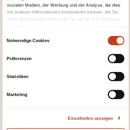
Sich anmelden
sozialen Medien, der Werbung und der Analyse, die dies
mit anderen Informationen kombinieren können, die Sie
11.09.2027
ihnen bereitgestellt haben oder die sie bei Ihrer Nutzung
ihrer Dienste erhoben haben.
12.09.2027
E
Dudelange
Notwendige Cookies
i
390,00€
FR
n
w
Details anzeigen
Präferenzen
i
l
l
Statistiken
i
g
Marketing
u
n
g
Wie kann ich das
Einzelheiten anzeigen
s
a
Weiterbildungsinstitut