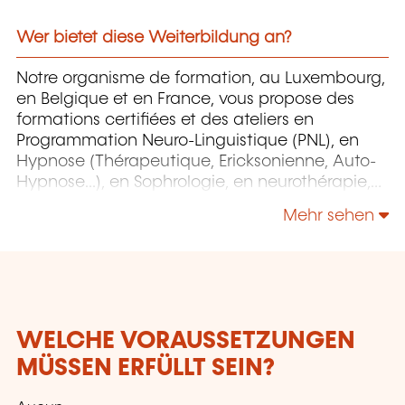
Wer bietet diese Weiterbildung an?
Notre organisme de formation, au Luxembourg,
en Belgique et en France, vous propose des
formations certifiées et des ateliers en
Programmation Neuro-Linguistique (PNL), en
Hypnose (Thérapeutique, Ericksonienne, Auto-
Hypnose...), en Sophrologie, en neurothérapie,
en EFT (Emotional Freedom Technique), en
Mehr sehen
magnétisme et bien d'autres. En choisissant
notre centre de formation, vous bénéficiez d’un
accompagnement personnalisé et de révisions
gratuites sur demande.
WELCHE VORAUSSETZUNGEN
MÜSSEN ERFÜLLT SEIN?