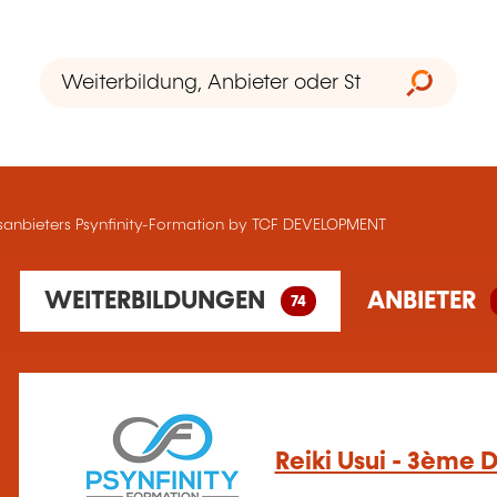
sanbieters Psynfinity-Formation by TCF DEVELOPMENT
74 gefundene Schulung(en)
WEITERBILDUNGEN
ANBIETER
74
1 gefundene Bildungseinrichtung(en)
Reiki Usui - 3ème 