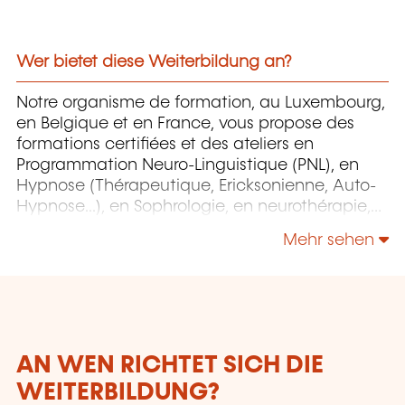
Wer bietet diese Weiterbildung an?
Notre organisme de formation, au Luxembourg,
en Belgique et en France, vous propose des
formations certifiées et des ateliers en
Programmation Neuro-Linguistique (PNL), en
Hypnose (Thérapeutique, Ericksonienne, Auto-
Hypnose...), en Sophrologie, en neurothérapie,
en EFT (Emotional Freedom Technique), en
Mehr sehen
magnétisme et bien d'autres. En choisissant
notre centre de formation, vous bénéficiez d’un
accompagnement personnalisé et de révisions
gratuites sur demande.
AN WEN RICHTET SICH DIE
WEITERBILDUNG?