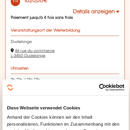
1020,00€
FR
Details anzeigen
Paiement jusqu'à 4 fois sans frais
Veranstaltungsort der Weiterbildung
Dudelange
46 rue du commerce
L-3450 Dudelange
Uhrzeiten
9h-12h / 13h-17h
Bases PNL en session week-end: Les19 et 20 septembre
2026; Les 10 et 11 octobre 2026 et 14 novembre 2026.
Anmeldefrist
Diese Webseite verwendet Cookies
13.09.2026
Anhand der Cookies können wir den Inhalt
Tout public
personalisieren, Funktionen im Zusammenhang mit den
Sich anmelden