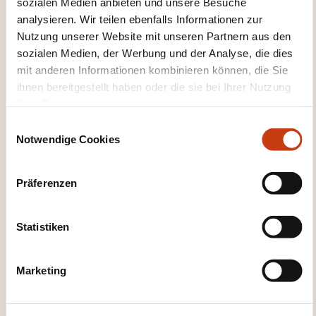
sozialen Medien anbieten und unsere Besuche
analysieren. Wir teilen ebenfalls Informationen zur
26.10.2026
Nutzung unserer Website mit unseren Partnern aus den
sozialen Medien, der Werbung und der Analyse, die dies
31.10.2026
mit anderen Informationen kombinieren können, die Sie
Dudelange
ihnen bereitgestellt haben oder die sie bei Ihrer Nutzung
1020,00€
ihrer Dienste erhoben haben.
FR
E
Details anzeigen
Notwendige Cookies
i
n
01.03.2027
w
Präferenzen
i
05.03.2027
l
Dudelange
l
Statistiken
1020,00€
FR
i
g
Details anzeigen
Marketing
u
n
g