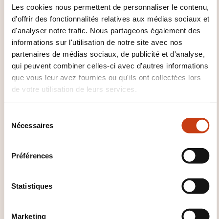
après payement de la facture qui y est relative.
Les cookies nous permettent de personnaliser le contenu,
d'offrir des fonctionnalités relatives aux médias sociaux et
QUEL SUPPORT DE COURS EST
d'analyser notre trafic. Nous partageons également des
informations sur l'utilisation de notre site avec nos
FOURNI ?
partenaires de médias sociaux, de publicité et d'analyse,
qui peuvent combiner celles-ci avec d'autres informations
Un support de cours est remis lors de chaque
que vous leur avez fournies ou qu'ils ont collectées lors
formation.
de votre utilisation de leurs services.
S
Nécessaires
é
l
e
Préférences
c
t
Comment contacter
i
Statistiques
l’organisme de formation
o
n
?
Marketing