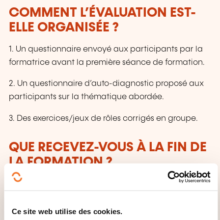
COMMENT L’ÉVALUATION EST-
ELLE ORGANISÉE ?
1. Un questionnaire envoyé aux participants par la
formatrice avant la première séance de formation.
2. Un questionnaire d’auto-diagnostic proposé aux
participants sur la thématique abordée.
3. Des exercices/jeux de rôles corrigés en groupe.
QUE RECEVEZ-VOUS À LA FIN DE
LA FORMATION ?
Des attestations de participation seront envoyées,
par email, aux participants après la formation s'ils
ont participé à l'intégralité de celle-ci et seulement
Ce site web utilise des cookies.