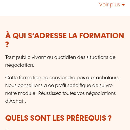
Responsabilité Sociétale – Énergie;
Voir plus
Management de la Sécurité et de la Sûreté;
Sécurité de l’Information & Gestion des Services
IT - NIS 2 - IA; etc.
À QUI S’ADRESSE LA FORMATION
?
Tout public vivant au quotidien des situations de
négociation.
Cette formation ne conviendra pas aux acheteurs.
Nous conseillons à ce profil spécifique de suivre
notre module "Réussissez toutes vos négociations
d’Achat".
QUELS SONT LES PRÉREQUIS ?