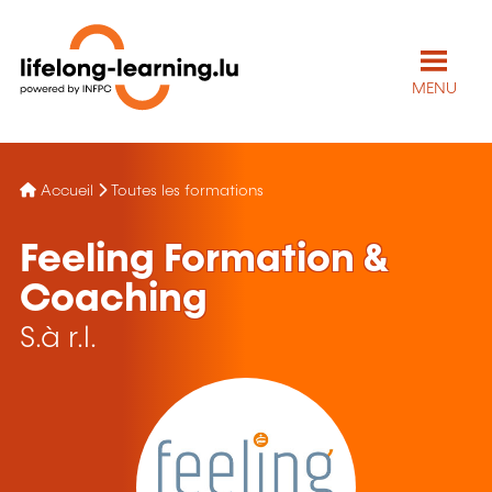
MENU
Accueil
Toutes les formations
Feeling Formation &
Coaching
S.à r.l.