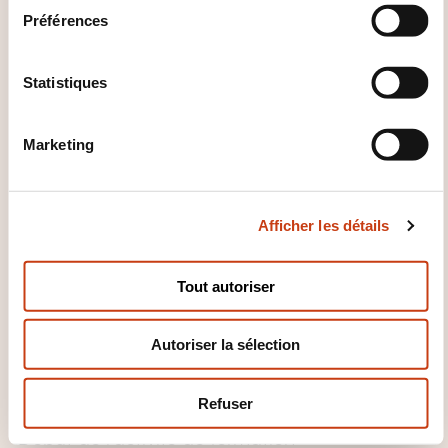
e
professionnel
Préférences
c
t
Gestion d’entreprise, Ressources
i
Statistiques
humaines
o
n
Marketing
d
Santé et domaine social
u
c
Afficher les détails
o
n
QUELQUES CHIFFRES
s
Tout autoriser
e
n
Autoriser la sélection
t
2001
e
m
Refuser
e
Début de l'activité de formation
n