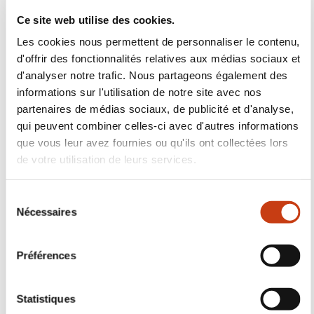
informations sur l'utilisation de notre site avec nos
partenaires de médias sociaux, de publicité et d'analyse,
qui peuvent combiner celles-ci avec d'autres informations
Aides à la formation en
que vous leur avez fournies ou qu'ils ont collectées lors
de votre utilisation de leurs services.
entreprise
S
En savoir plus
Nécessaires
é
l
e
Préférences
c
t
i
Statistiques
o
n
Marketing
d
u
Suivez-nous!
c
Afficher les détails
o