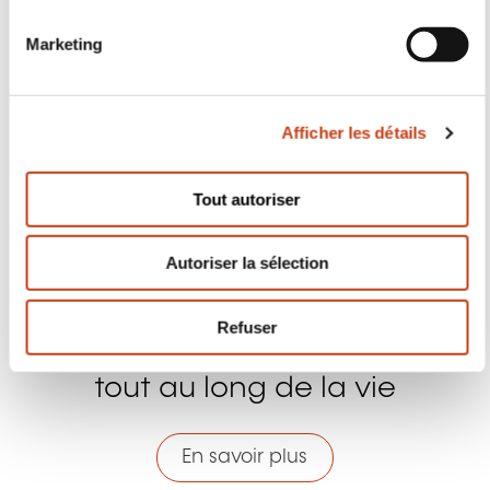
Facebook
Twitter
LinkedIn
YouTube
Ins
n
s
Tout autoriser
e
n
Nous contacter
Autoriser la sélection
t
e
m
Refuser
e
n
t
Abonnez-vous à Formanews,
la newsletter de la formation
tout au long de la vie
En savoir plus