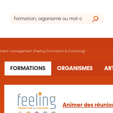
ement management (Feeling Formation & Coaching)
9 formation(s) trouvée(s)
FORMATIONS
ORGANISMES
AR
Animer des réunion