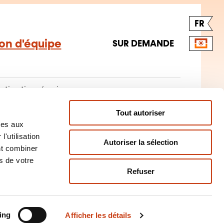
FR
ion d'équipe
SUR DEMANDE
tivation équipe
Tout autoriser
ves aux
'utilisation
Autoriser la sélection
nt combiner
s de votre
Refuser
Aides à la formation pour
ing
Afficher les détails