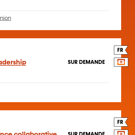
nion
FR
adership
SUR DEMANDE
FR
gence collaborative
SUR DEMANDE