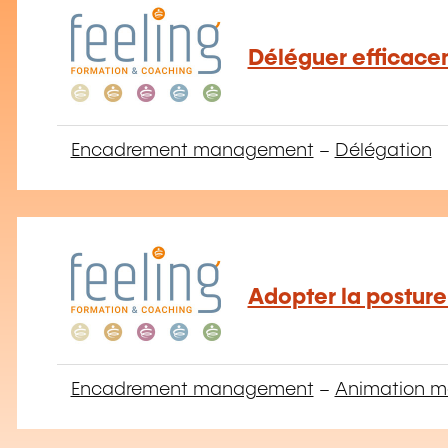
Déléguer efficac
Encadrement management
–
Délégation
Adopter la postur
Encadrement management
–
Animation mo