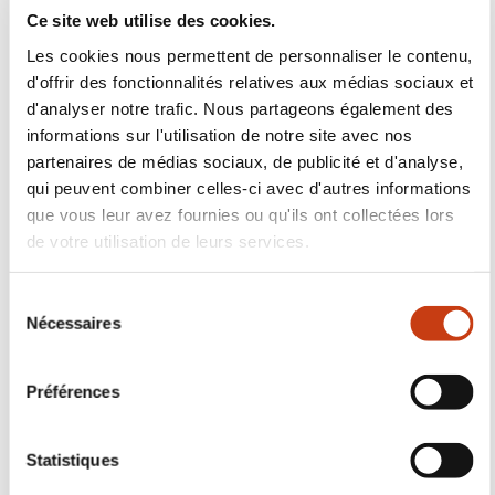
Ce site web utilise des cookies.
Les cookies nous permettent de personnaliser le contenu,
d'offrir des fonctionnalités relatives aux médias sociaux et
d'analyser notre trafic. Nous partageons également des
informations sur l'utilisation de notre site avec nos
Aides à la formation en
partenaires de médias sociaux, de publicité et d'analyse,
entreprise
qui peuvent combiner celles-ci avec d'autres informations
que vous leur avez fournies ou qu'ils ont collectées lors
de votre utilisation de leurs services.
En savoir plus
S
Nécessaires
é
l
e
Préférences
c
t
i
Statistiques
o