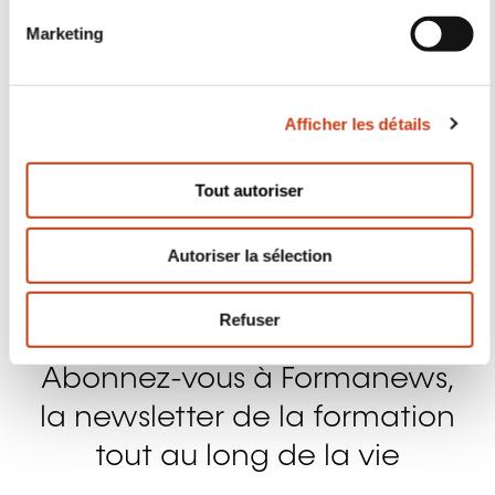
Suivez-nous!
n
Marketing
d
Facebook
Twitter
LinkedIn
YouTube
Ins
u
c
Afficher les détails
o
n
Nous contacter
s
Tout autoriser
e
n
Autoriser la sélection
t
e
m
Refuser
e
n
Abonnez-vous à Formanews,
t
la newsletter de la formation
tout au long de la vie