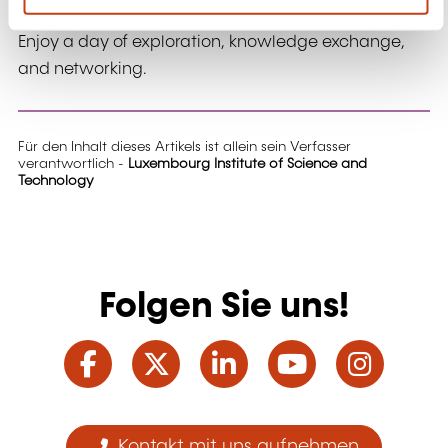
Enjoy a day of exploration, knowledge exchange,
and networking.
Für den Inhalt dieses Artikels ist allein sein Verfasser
verantwortlich -
Luxembourg Institute of Science and
Technology
Folgen Sie uns!
Facebook
Twitter
LinkedIn
YouTube
Ins
Kontakt mit uns aufnehmen