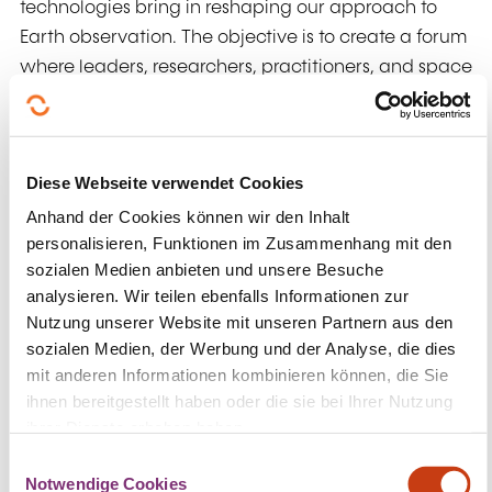
technologies bring in reshaping our approach to
Earth observation. The objective is to create a forum
where leaders, researchers, practitioners, and space
enthusiasts converge to present and discuss recent
breakthroughs in the field Earth observation.
The spotlight will be on Luxembourg's and the
Diese Webseite verwendet Cookies
Greater Region's distinctive contributions,
Anhand der Cookies können wir den Inhalt
particularly in new applications of remote sensing
personalisieren, Funktionen im Zusammenhang mit den
data in the humanitarian aid and defence sectors.
sozialen Medien anbieten und unsere Besuche
Throughout the day, the mysteries behind Digital
analysieren. Wir teilen ebenfalls Informationen zur
Twin will be unravelled by exploring applications
Nutzung unserer Website mit unseren Partnern aus den
sozialen Medien, der Werbung und der Analyse, die dies
and their synergies with Artificial Intelligence to
mit anderen Informationen kombinieren können, die Sie
unveil new dimensions of data analysis and
ihnen bereitgestellt haben oder die sie bei Ihrer Nutzung
interpretation.
ihrer Dienste erhoben haben.
"Highlight on Luxembourg space companies",
E
Notwendige Cookies
i
whose advanced endeavours have elevated the