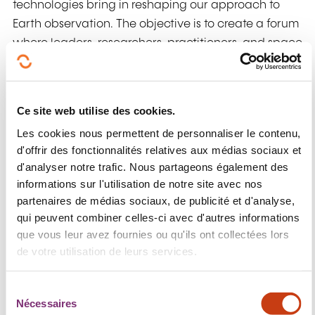
technologies bring in reshaping our approach to
Earth observation. The objective is to create a forum
where leaders, researchers, practitioners, and space
enthusiasts converge to present and discuss recent
breakthroughs in the field Earth observation.
Ce site web utilise des cookies.
The spotlight will be on Luxembourg's and the
Greater Region's distinctive contributions,
Les cookies nous permettent de personnaliser le contenu,
particularly in new applications of remote sensing
d'offrir des fonctionnalités relatives aux médias sociaux et
d'analyser notre trafic. Nous partageons également des
data in the humanitarian aid and defence sectors.
informations sur l'utilisation de notre site avec nos
Throughout the day, the mysteries behind Digital
partenaires de médias sociaux, de publicité et d'analyse,
Twin will be unravelled by exploring applications
qui peuvent combiner celles-ci avec d'autres informations
and their synergies with Artificial Intelligence to
que vous leur avez fournies ou qu'ils ont collectées lors
unveil new dimensions of data analysis and
de votre utilisation de leurs services.
interpretation.
S
"Highlight on Luxembourg space companies",
Nécessaires
é
whose advanced endeavours have elevated the