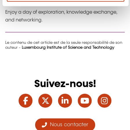
n
Enjoy a day of exploration, knowledge exchange,
t
and networking.
Le contenu de cet article est de la seule responsabilité de son
auteur -
Luxembourg Institute of Science and Technology
Suivez-nous!
Facebook
Twitter
LinkedIn
YouTube
Ins
Nous contacter