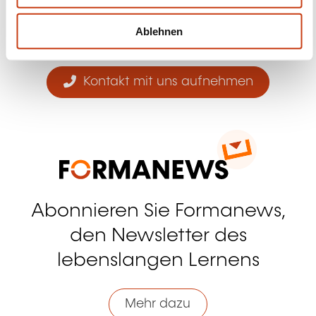
Facebook
Twitter
LinkedIn
YouTube
Ins
h
l
Ablehnen
Kontakt mit uns aufnehmen
Abonnieren Sie Formanews,
den Newsletter des
lebenslangen Lernens
Mehr dazu