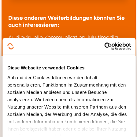
Diese anderen Weiterbildungen könnten Sie
auch interessieren:
Audiovisuelle Kommunikation, Multimedia
Information
Diese Webseite verwendet Cookies
Anhand der Cookies können wir den Inhalt
personalisieren, Funktionen im Zusammenhang mit den
sozialen Medien anbieten und unsere Besuche
Hier klicken, um zur
analysieren. Wir teilen ebenfalls Informationen zur
Seite der
Nutzung unserer Website mit unseren Partnern aus den
Weiterbildungskate
sozialen Medien, der Werbung und der Analyse, die dies
gorien
mit anderen Informationen kombinieren können, die Sie
ihnen bereitgestellt haben oder die sie bei Ihrer Nutzung
zurückzugelangen
ihrer Dienste erhoben haben.