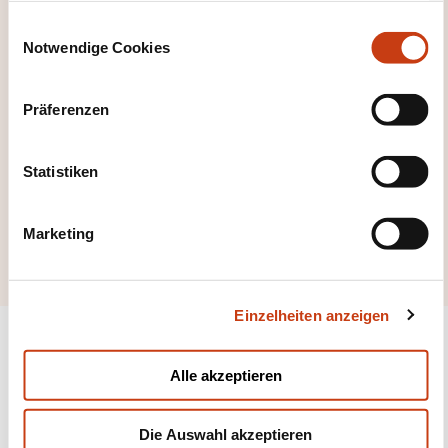
E
Notwendige Cookies
i
n
w
Präferenzen
Hier klicken, um alle
i
Weiterbildungsfeld
l
l
Statistiken
er zu sehen
i
Kommunikation,
g
Multimedia
Marketing
u
n
g
Einzelheiten anzeigen
s
a
u
Alle akzeptieren
s
w
Folgen Sie uns!
Die Auswahl akzeptieren
a