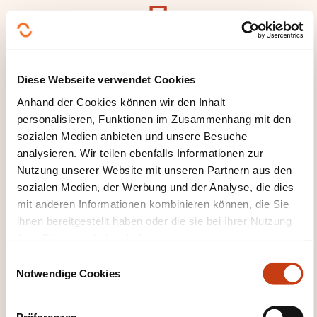
Hier klicken, um zur
Diese Webseite verwendet Cookies
Seite der
Anhand der Cookies können wir den Inhalt
Weiterbildungskate
personalisieren, Funktionen im Zusammenhang mit den
gorien
sozialen Medien anbieten und unsere Besuche
zurückzugelangen
analysieren. Wir teilen ebenfalls Informationen zur
Nutzung unserer Website mit unseren Partnern aus den
sozialen Medien, der Werbung und der Analyse, die dies
mit anderen Informationen kombinieren können, die Sie
ihnen bereitgestellt haben oder die sie bei Ihrer Nutzung
ihrer Dienste erhoben haben.
Hier klicken, um alle
E
Weiterbildungsfeld
Notwendige Cookies
i
er zu sehen
n
Grafik- und
w