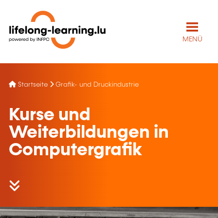
MENÜ
Startseite
Grafik- und Druckindustrie
Kurse und
Weiterbildungen in
Computergrafik