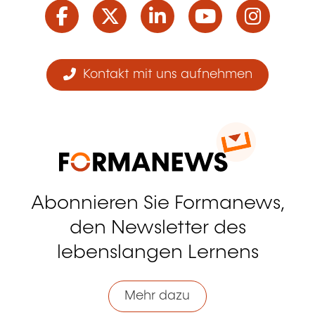
Facebook
Twitter
LinkedIn
YouTube
Ins
Kontakt mit uns aufnehmen
Abonnieren Sie Formanews,
den Newsletter des
lebenslangen Lernens
Mehr dazu