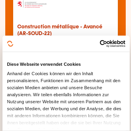
Construction métallique - Avancé
(AR-SOUD-22)
Alle Weiterbildungen anzeigen
Diese Webseite verwendet Cookies
Anhand der Cookies können wir den Inhalt
personalisieren, Funktionen im Zusammenhang mit den
Diese anderen Weiterbildungen könnten Sie
sozialen Medien anbieten und unsere Besuche
auch interessieren:
analysieren. Wir teilen ebenfalls Informationen zur
Autogenschweißen
Bearbeitung
Nutzung unserer Website mit unseren Partnern aus den
Blechverarbeitung
Drehen
Eisenverarbeitung
sozialen Medien, der Werbung und der Analyse, die dies
Formung
Fräsen
Gießerei
mit anderen Informationen kombinieren können, die Sie
Kunststoffschweißen
Kunststoffverarbeitung
ihnen bereitgestellt haben oder die sie bei Ihrer Nutzung
Lichtbogenschweißen
Lichtbogenschweißen
ihrer Dienste erhoben haben.