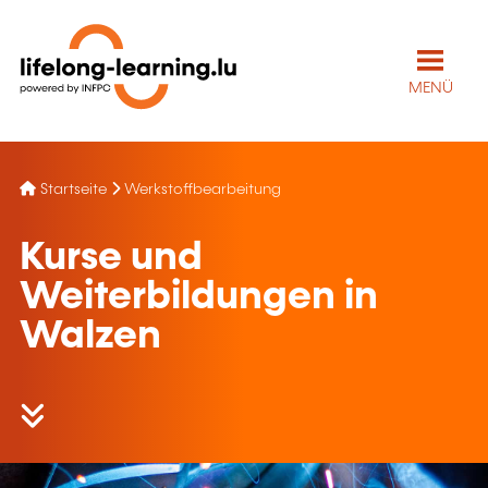
MENÜ
Startseite
Werkstoffbearbeitung
Kurse und
Weiterbildungen in
Walzen