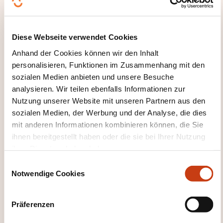
Hier klicken, um zur
Seite der
Weiterbildungskate
Diese Webseite verwendet Cookies
gorien
Anhand der Cookies können wir den Inhalt
personalisieren, Funktionen im Zusammenhang mit den
zurückzugelangen
sozialen Medien anbieten und unsere Besuche
analysieren. Wir teilen ebenfalls Informationen zur
Nutzung unserer Website mit unseren Partnern aus den
sozialen Medien, der Werbung und der Analyse, die dies
mit anderen Informationen kombinieren können, die Sie
Hier klicken, um alle
ihnen bereitgestellt haben oder die sie bei Ihrer Nutzung
ihrer Dienste erhoben haben.
Weiterbildungsfeld
er zu sehen
E
Notwendige Cookies
i
Werkstoffbearbeitu
n
ng
w
Präferenzen
i