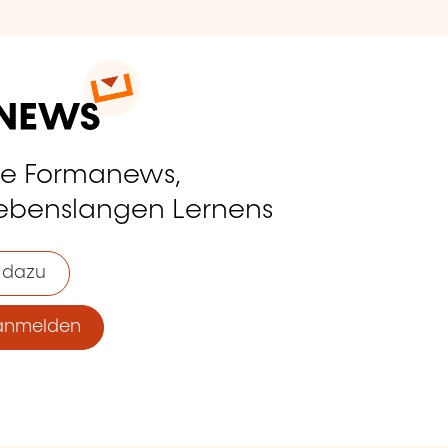
ie Formanews,
lebenslangen Lernens
 dazu
anmelden