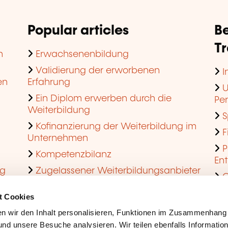
Popular articles
Be
T
n
Erwachsenenbildung
Validierung der erworbenen
I
en
Erfahrung
U
Ein Diplom erwerben durch die
Pe
Weiterbildung
S
Kofinanzierung der Weiterbildung im
F
Unternehmen
P
Kompetenzbilanz
En
ng
Zugelassener Weiterbildungsanbieter
Q
werden
t Cookies
n wir den Inhalt personalisieren, Funktionen im Zusammenhang
nd unsere Besuche analysieren. Wir teilen ebenfalls Informatio