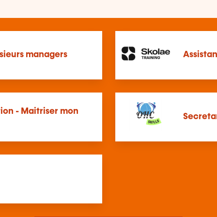
lusieurs managers
Assistan
ion - Maitriser mon
Secreta