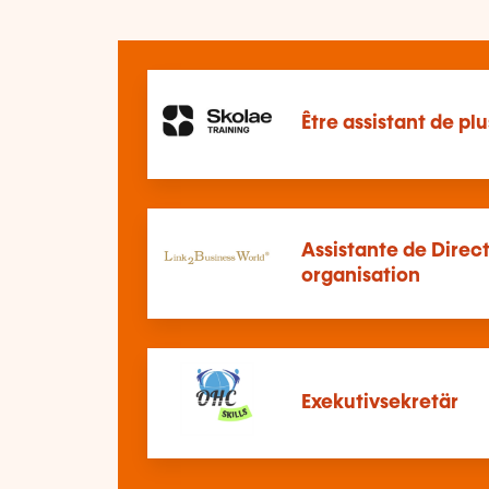
Être assistant de p
Assistante de Direct
organisation
Exekutivsekretär