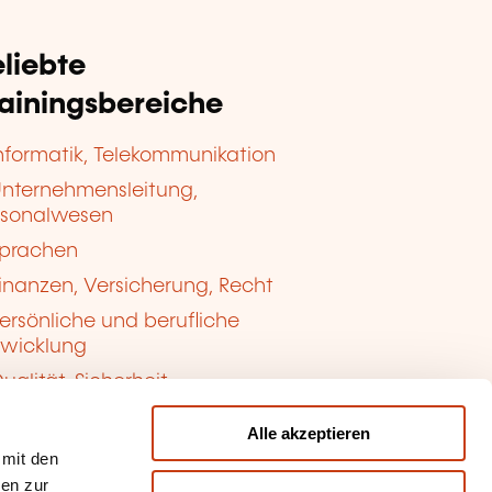
liebte
rainingsbereiche
nformatik, Telekommunikation
nternehmensleitung,
rsonalwesen
prachen
inanzen, Versicherung, Recht
ersönliche und berufliche
twicklung
ualität, Sicherheit
Alle akzeptieren
 mit den
nen zur