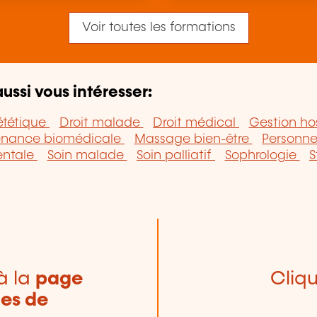
Voir toutes les formations
ussi vous intéresser:
ététique
Droit malade
Droit médical
Gestion ho
enance biomédicale
Massage bien-être
Personn
entale
Soin malade
Soin palliatif
Sophrologie
S
à la
page
Cliqu
nes de