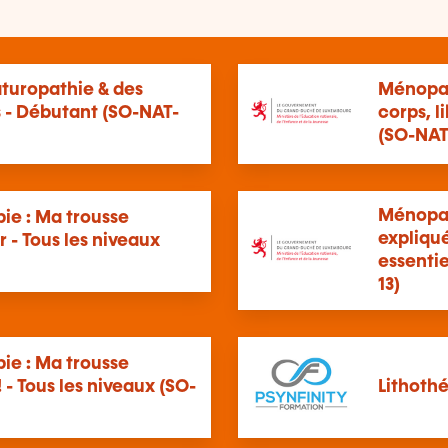
turopathie & des
Ménopau
 - Débutant (SO-NAT-
corps, l
(SO-NAT
Ménopau
ie : Ma trousse
expliqué
r - Tous les niveaux
essentie
13)
ie : Ma trousse
! - Tous les niveaux (SO-
Lithoth