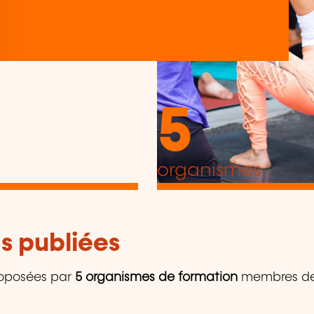
5
organismes
s publiées
oposées par
5 organismes de formation
membres de l