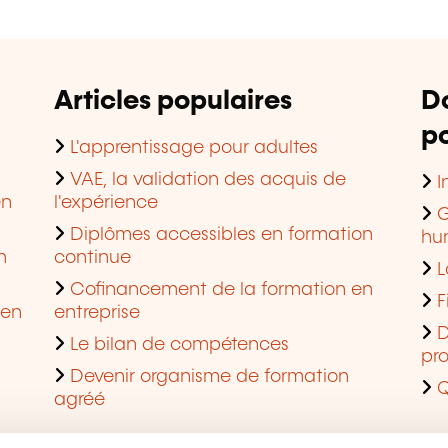
Articles populaires
D
po
L'apprentissage pour adultes
VAE, la validation des acquis de
I
en
l'expérience
G
Diplômes accessibles en formation
hu
n
continue
L
Cofinancement de la formation en
F
 en
entreprise
D
Le bilan de compétences
pro
Devenir organisme de formation
Q
agréé