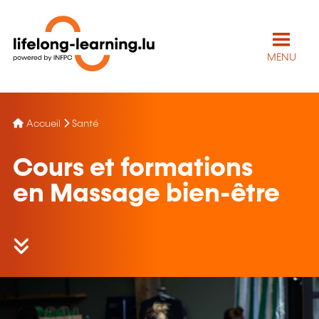
MENU
Accueil
Santé
Cours et formations
en Massage bien-être