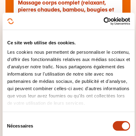
Massage corps complet (relaxant,
pierres chaudes, bambou, bougies et
pindas)
Voir toutes les formations
Ce site web utilise des cookies.
Les cookies nous permettent de personnaliser le contenu,
d'offrir des fonctionnalités relatives aux médias sociaux et
Ces autres formations pourrait aussi vous
d'analyser notre trafic. Nous partageons également des
intéresser:
informations sur l'utilisation de notre site avec nos
partenaires de médias sociaux, de publicité et d'analyse,
Aide-soignant
Analyse médicale
Diététique
qui peuvent combiner celles-ci avec d'autres informations
Droit malade
Droit médical
Gestion
que vous leur avez fournies ou qu'ils ont collectées lors
hospitalière
Homéopathie
Hôpital
Hygiène
de votre utilisation de leurs services.
hospitalière
Infirmier
Maintenance
biomédicale
Naturothérapie
Personnel
S
paramédical
Phytothérapie
Qualité santé
Nécessaires
é
Relation soin
Santé mentale
Soin malade
l
Soin palliatif
Sophrologie
Stérilisation